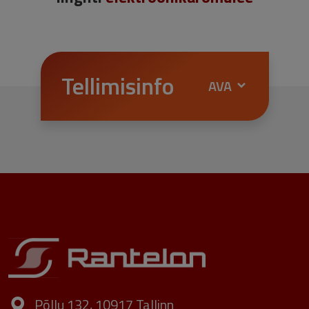
Tellimisinfo
TELLIMINE E-POE KAUDU
Valige toode, mida soovite osta. Klikkige „Esita
päring“ nupule.
Täitke avanenud aknas vajalikud väljad.
Olge tellimuse vormistamisel tähelepanelik, sest
Põllu 132, 10917 Tallinn