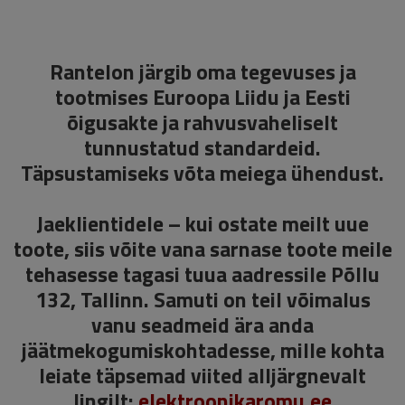
Rantelon järgib oma tegevuses ja
tootmises Euroopa Liidu ja Eesti
õigusakte ja rahvusvaheliselt
tunnustatud standardeid.
Täpsustamiseks võta meiega ühendust.
Jaeklientidele – kui ostate meilt uue
toote, siis võite vana sarnase toote meile
tehasesse tagasi tuua aadressile Põllu
132, Tallinn. Samuti on teil võimalus
vanu seadmeid ära anda
jäätmekogumiskohtadesse, mille kohta
leiate täpsemad viited alljärgnevalt
lingilt:
elektroonikaromu.ee