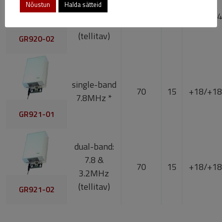
Nõustun
Halda sätteid
7.8 &
65
15
+14/+14
3.2MHz
(tellitav)
GR920-02
single-band
70
15
+18/+18
7.8MHz *
GR921-01
dual-band:
7.8 &
70
15
+18/+18
3.2MHz
(tellitav)
GR921-02