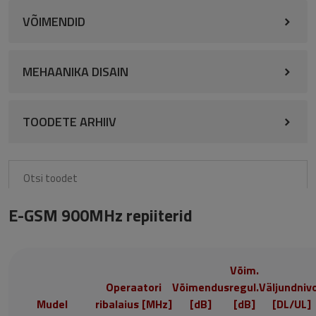
VÕIMENDID
MEHAANIKA DISAIN
TOODETE ARHIIV
E-GSM 900MHz repiiterid
Võim.
Operaatori
Võimendus
regul.
Väljundniv
Mudel
ribalaius [MHz]
[dB]
[dB]
[DL/UL]