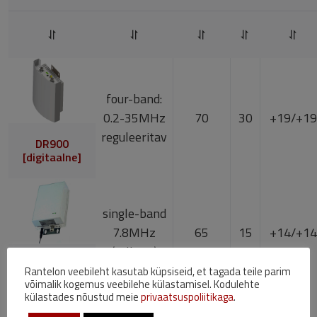
four-band:
0.2-35MHz
70
30
+19/+19
reguleeritav
DR900
[digitaalne]
single-band
7.8MHz
65
15
+14/+14
(tellitav)
GR920-01
Rantelon veebileht kasutab küpsiseid, et tagada teile parim
võimalik kogemus veebilehe külastamisel. Kodulehte
külastades nõustud meie
privaatsuspoliitikaga
.
dual-band: