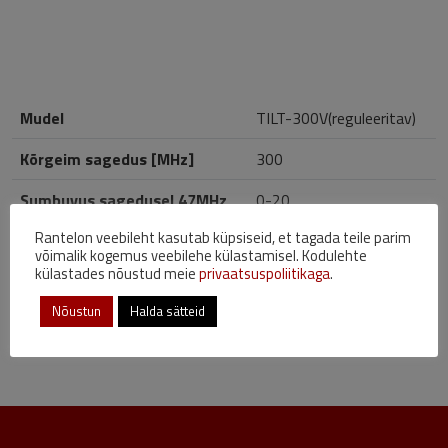
Mudel
TILT-300V(reguleeritav)
Kõrgeim sagedus [MHz]
300
Sumbuvus sagedusel 47MHz
0-20
Rantelon veebileht kasutab küpsiseid, et tagada teile parim
Pistiku tüüp
F-ema
võimalik kogemus veebilehe külastamisel. Kodulehte
külastades nõustud meie
privaatsuspoliitikaga
.
Nõustun
Halda sätteid
ESITA PÄRING