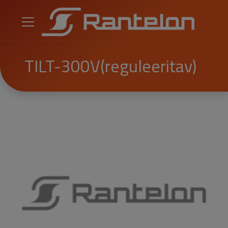
TILT-300V(reguleeritav)