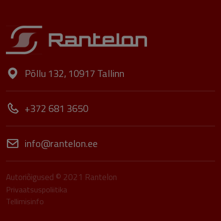
Põllu 132, 10917 Tallinn
+372 681 3650
info@rantelon.ee
Autoriõigused © 2021 Rantelon
Privaatsuspoliitika
Tellimisinfo